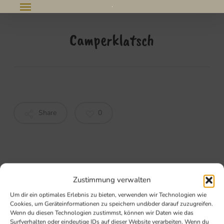
Menu
Skip
e
to
Camperklatsch
u
main
content
Share
0
Zustimmung verwalten
Um dir ein optimales Erlebnis zu bieten, verwenden wir Technologien wie
Cookies, um Geräteinformationen zu speichern und/oder darauf zuzugreifen.
Wenn du diesen Technologien zustimmst, können wir Daten wie das
Surfverhalten oder eindeutige IDs auf dieser Website verarbeiten. Wenn du