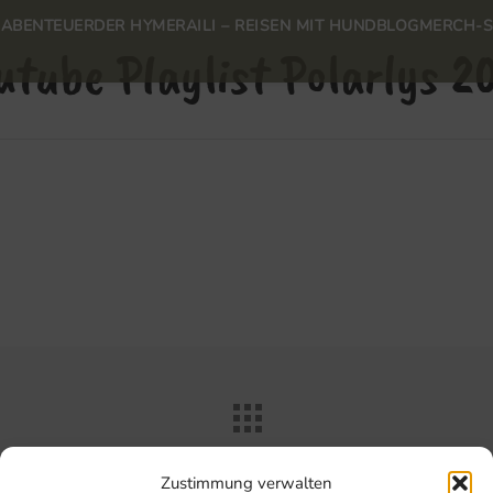
N
ABENTEUER
DER HYMER
AILI – REISEN MIT HUND
BLOG
MERCH-
utube Playlist Polarlys 2
Zustimmung verwalten