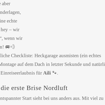
e aber
anderlagen,
ine echte
 hey – wir
n“, wenn wir
en! 🚐💨
bliche Checkliste: Heckgarage ausmisten (ein echtes
-Montage auf dem Dach in letzter Sekunde und natürl
 Einreiseerlaubnis für
Aili
🐾.
 die erste Brise Nordluft
ntspannter Start sieht bei uns anders aus. Mit viel zu