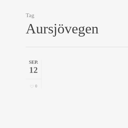
Skip
WIR – PLANLOS REISEN
A
to
Tag
Aursjövegen
main
content
SEP.
12
0