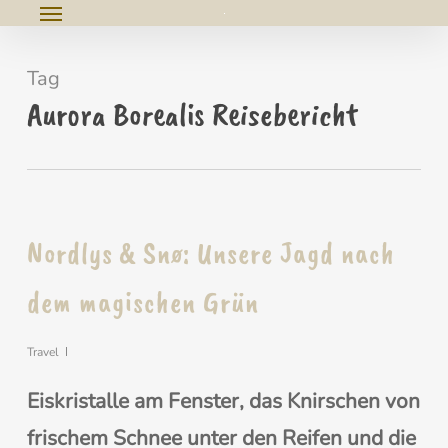
Menu
Skip
e
to
u
Tag
main
Aurora Borealis Reisebericht
content
Nordlys & Snø: Unsere Jagd nach
dem magischen Grün
Travel
Eiskristalle am Fenster, das Knirschen von
frischem Schnee unter den Reifen und die