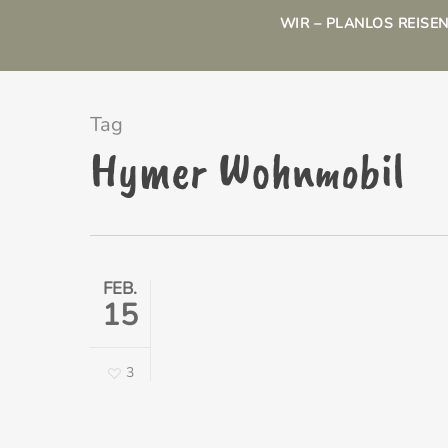
Skip
WIR – PLANLOS REISE
to
main
Tag
content
Hymer Wohnmobil
FEB.
15
3