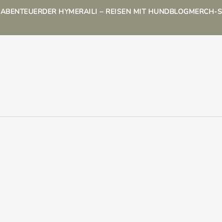
N
ABENTEUER
DER HYMER
AILI – REISEN MIT HUND
BLOG
MERCH-