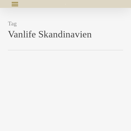
Menu
Skip
to
u
Tag
main
Vanlife Skandinavien
content