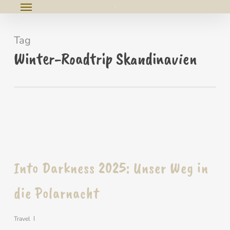
Menu
Skip
e
to
u
Tag
main
Winter-Roadtrip Skandinavien
content
Into Darkness 2025: Unser Weg in
die Polarnacht
Travel